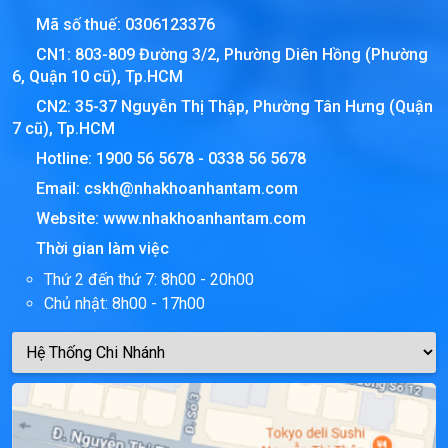
Mã số thuế:
0306123376
CN1: 803-809 Đường 3/2, Phường Diên Hồng (Phường
6, Quận 10 cũ), Tp.HCM
CN2: 35-37 Nguyễn Thị Thập, Phường Tân Hưng (Quận
7 cũ), Tp.HCM
Hotline:
1900 56 5678
-
0338 56 5678
Email:
cskh@nhakhoanhantam.com
Website:
www.nhakhoanhantam.com
Thời gian làm việc
Thứ 2 đến thứ 7: 8h00 - 20h00
Chủ nhật: 8h00 - 17h00