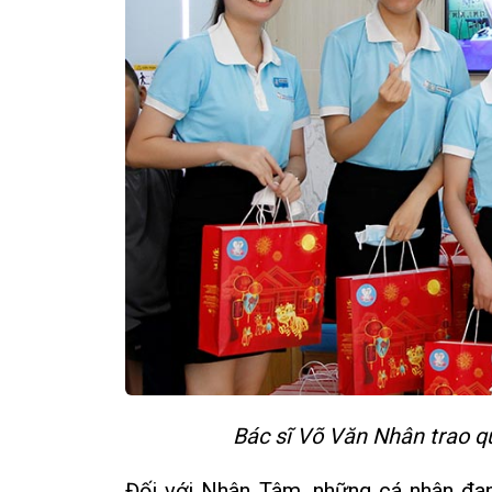
Bác sĩ Võ Văn Nhân trao q
Đối với Nhân Tâm, những cá nhân đan