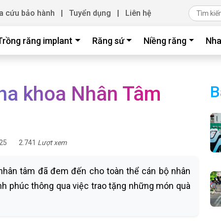
a cứu bảo hành
|
Tuyển dụng
|
Liên hệ
Trồng răng implant
Răng sứ
Niềng răng
Nha
Nha khoa Nhân Tâm
B
25
2.741
Lượt xem
 nhân tâm đã đem đến cho toàn thể cán bộ nhân
ạnh phúc thông qua việc trao tặng những món quà