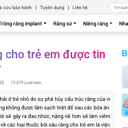
a cứu bảo hành
|
Tuyển dụng
|
Liên hệ
Trồng răng implant
Răng sứ
Niềng răng
Nha
 cho trẻ em được tin
B
y
25
15.279
Lượt xem
hải ở trẻ nhỏ do sự phá hủy cấu trúc răng của vi
ng không được làm sạch triệt để sau các bữa ăn.
hời sẽ gây ra đau nhức, nặng nề hơn sẽ làm viêm
 về các loại thuốc bôi sâu răng cho trẻ em là việc