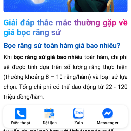
Giải đáp thắc mắc thường gặp về
giá bọc răng sứ
Bọc răng sứ toàn hàm giá bao nhiêu?
Khi
bọc răng sứ giá bao nhiêu
toàn hàm, chi phí
sẽ được tính dựa trên số lượng răng thực hiện
(thường khoảng 8 – 10 răng/hàm) và loại sứ lựa
chọn. Tổng chi phí có thể dao động từ 22 - 120
triệu đồng/hàm.
Dưới đây là bảng giá tham khảo, bạn vui lòng liên
hệ Nha Khoa Nhân Tâm để được thăm khám và
Điện thoại
Đặt lịch
Zalo
Messenger