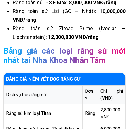
Răng toàn sứ IPS E.Max:
8,000,000 VNĐ/răng
Răng toàn sứ Lisi (GC – Nhật):
10,000,000
VNĐ/răng
Răng toàn sứ Zircad Prime (Ivoclar –
Liechtenstein):
12,000,000 VNĐ/răng
Bảng giá các loại răng sứ mới
nhất tại Nha Khoa Nhân Tâm
BẢNG GIÁ NIÊM YẾT BỌC RĂNG SỨ
Đơn
Chi phí
Dịch vụ bọc răng sứ
vị
(VNĐ)
2,800,000
Răng sứ kim loại Titan
Răng
VNĐ
Răng toàn sứ Luxen (DentalMax –
6,000,000