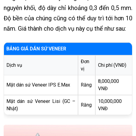
nguyên khối, độ dày chỉ khoảng 0,3 đến 0,5 mm.
Độ bền của chúng cũng có thể duy trì tới hơn 10
năm. Giá thành cho dịch vụ này cụ thể như sau:
BẢNG GIÁ DÁN SỨ VENEER
Đơn
Dịch vụ
Chi phí (VNĐ)
vị
8,000,000
Mặt dán sứ Veneer IPS E.Max
Răng
VNĐ
Mặt dán sứ Veneer Lisi (GC –
10,000,000
Răng
Nhật)
VNĐ