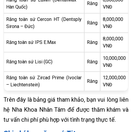
Răng
Hàn Quốc)
VNĐ
Răng toàn sứ Cercon HT (Dentsply
8,000,000
Răng
Sirona – Đức)
VNĐ
8,000,000
Răng toàn sứ IPS E.Max
Răng
VNĐ
10,000,000
Răng toàn sứ Lisi (GC)
Răng
VNĐ
Răng toàn sứ Zircad Prime (Ivoclar
12,000,000
Răng
– Liechtenstein)
VNĐ
Trên đây là bảng giá tham khảo, bạn vui lòng liên
hệ Nha Khoa Nhân Tâm để được thăm khám và
tư vấn chi phí phù hợp với tình trạng thực tế.