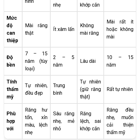
hình
nhẹ
khớp cắn
Mức
Mài rất ít
độ
Mài răng
Không
Ít xâm lấn
hoặc không
can
thật
mài răng
mài
thiệp
7 – 15
Độ
2 – 5
10 – 15
năm (tùy
Lâu dài
bền
năm
năm
loại)
Tính
Tự nhiên
Tự nhiên,
Trung
thẩm
(giữ răng
Rất tự nhiên
đều đẹp
bình
mỹ
thật)
Răng hư
Răng đều
Phù
Sâu răng
Răng
tổn, xỉn
nhẹ, muốn
hợp
nhẹ, mẻ
lệch, sai
màu, lệch
cải thiện
với
nhỏ
khớp cắn
nhẹ
thẩm mỹ