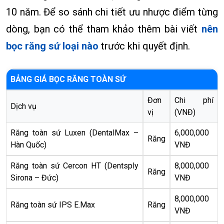
10 năm. Để so sánh chi tiết ưu nhược điểm từng
dòng, bạn có thể tham khảo thêm bài viết
nên
bọc răng sứ loại nào
trước khi quyết định.
BẢNG GIÁ BỌC RĂNG TOÀN SỨ
Đơn
Chi phí
Dịch vụ
vị
(VNĐ)
Răng toàn sứ Luxen (DentalMax –
6,000,000
Răng
Hàn Quốc)
VNĐ
Răng toàn sứ Cercon HT (Dentsply
8,000,000
Răng
Sirona – Đức)
VNĐ
8,000,000
Răng toàn sứ IPS E.Max
Răng
VNĐ