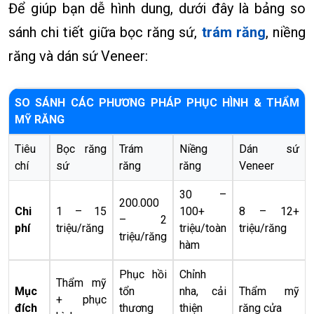
Để giúp bạn dễ hình dung, dưới đây là bảng so
sánh chi tiết giữa bọc răng sứ,
trám răng
, niềng
răng và dán sứ Veneer:
SO SÁNH CÁC PHƯƠNG PHÁP PHỤC HÌNH & THẨM
MỸ RĂNG
Tiêu
Bọc răng
Trám
Niềng
Dán sứ
chí
sứ
răng
răng
Veneer
30 –
200.000
Chi
1 – 15
100+
8 – 12+
– 2
phí
triệu/răng
triệu/toàn
triệu/răng
triệu/răng
hàm
Phục hồi
Chỉnh
Thẩm mỹ
Mục
tổn
nha, cải
Thẩm mỹ
+ phục
đích
thương
thiện
răng cửa