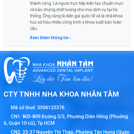
thành công. Là người trực tiếp kiến tạo chuẩn mực
và bảo chứng chất lượng cho mọi dịch vụ tại hệ
thống. Ông cũng là diễn giả quốc tế và là nhà khoa
học sở hữu nhiều công trình y khoa xuất bản toàn
cầu.
Xem thêm thông tin ›
CTY TNHH NHA KHOA NHÂN TÂM
Mã số thuế:
0306123376
CN1: 803-809 Đường 3/2, Phường Diên Hồng (Phường
6, Quận 10 cũ), Tp.HCM
CN2: 35-37 Nguyễn Thị Thập, Phường Tân Hưng (Quận