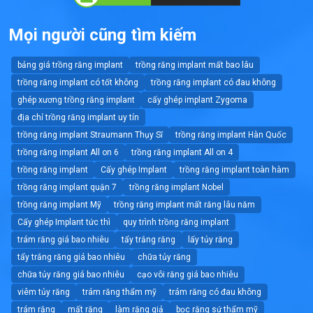
Mọi người cũng tìm kiếm
bảng giá trồng răng implant
trồng răng implant mất bao lâu
trồng răng implant có tốt không
trồng răng implant có đau không
ghép xương trồng răng implant
cấy ghép implant Zygoma
địa chỉ trồng răng implant uy tín
trồng răng implant Straumann Thụy Sĩ
trồng răng implant Hàn Quốc
trồng răng implant All on 6
trồng răng implant All on 4
trồng răng implant
Cấy ghép Implant
trồng răng implant toàn hàm
trồng răng implant quận 7
trồng răng implant Nobel
trồng răng implant Mỹ
trồng răng implant mất răng lâu năm
Cấy ghép Implant tức thì
quy trình trồng răng implant
trám răng giá bao nhiêu
tẩy trắng răng
lấy tủy răng
tẩy trắng răng giá bao nhiêu
chữa tủy răng
chữa tủy răng giá bao nhiêu
cạo vôi răng giá bao nhiêu
viêm tủy răng
trám răng thẩm mỹ
trám răng có đau không
trám răng
mất răng
làm răng giả
bọc răng sứ thẩm mỹ