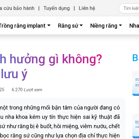
a cứu bảo hành
|
Tuyển dụng
|
Liên hệ
Trồng răng implant
Răng sứ
Niềng răng
Nha
h hưởng gì không?
B
lưu ý
25
6.270
Lượt xem
một trong những mối bận tâm của người đang có
ều nha khoa kém uy tín thực hiện sai kỹ thuật đã
sứ như răng bị ê buốt, hôi miệng, viêm nướu, chết
 bọc răng sứ cũng như lựa chọn địa chỉ thực hiện