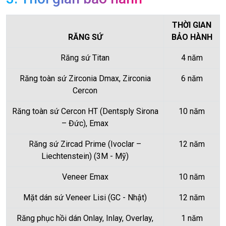
THỜI GIAN
RĂNG SỨ
BẢO HÀNH
Răng sứ Titan
4 năm
Răng toàn sứ Zirconia Dmax, Zirconia
6 năm
Cercon
Răng toàn sứ Cercon HT (Dentsply Sirona
10 năm
– Đức), Emax
Răng sứ Zircad Prime (Ivoclar –
12 năm
Liechtenstein) (3M - Mỹ)
Veneer Emax
10 năm
Mặt dán sứ Veneer Lisi (GC - Nhật)
12 năm
Răng phục hồi dán Onlay, Inlay, Overlay,
1 năm