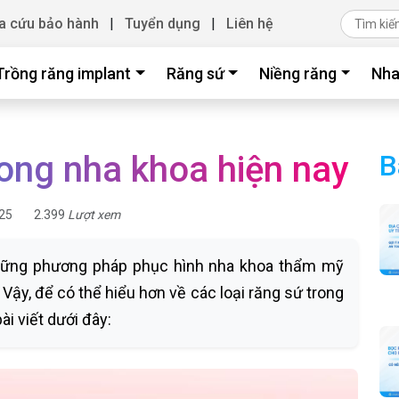
a cứu bảo hành
|
Tuyển dụng
|
Liên hệ
Trồng răng implant
Răng sứ
Niềng răng
Nha
rong nha khoa hiện nay
B
25
2.399
Lượt xem
những phương pháp phục hình nha khoa thẩm mỹ
ậy, để có thể hiểu hơn về các loại răng sứ trong
i viết dưới đây: