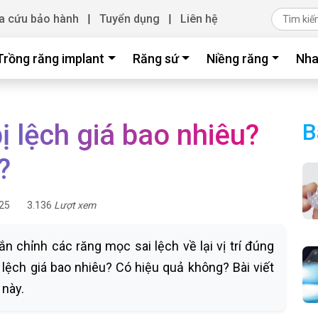
a cứu bảo hành
|
Tuyển dụng
|
Liên hệ
Trồng răng implant
Răng sứ
Niềng răng
Nha
ị lệch giá bao nhiêu?
B
?
25
3.136
Lượt xem
ắn chỉnh các răng mọc sai lệch về lại vị trí đúng
 lệch giá bao nhiêu? Có hiệu quả không? Bài viết
 này.