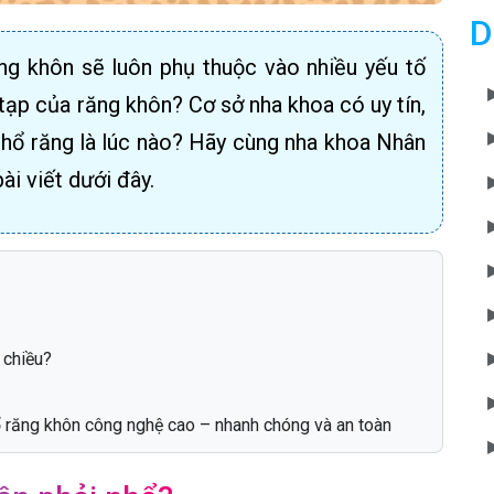
D
ng khôn sẽ luôn phụ thuộc vào nhiều yếu tố
ạp của răng khôn? Cơ sở nha khoa có uy tín,
hổ răng là lúc nào? Hãy cùng nha khoa Nhân
i viết dưới đây.
 chiều?
 răng khôn công nghệ cao – nhanh chóng và an toàn