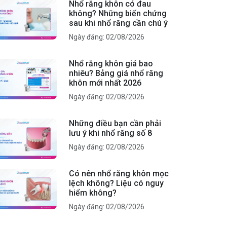
Nhổ răng khôn có đau
không? Những biến chứng
sau khi nhổ răng cần chú ý
Ngày đăng: 02/08/2026
Nhổ răng khôn giá bao
nhiêu? Bảng giá nhổ răng
khôn mới nhất 2026
Ngày đăng: 02/08/2026
Những điều bạn cần phải
lưu ý khi nhổ răng số 8
Ngày đăng: 02/08/2026
Có nên nhổ răng khôn mọc
lệch không? Liệu có nguy
hiểm không?
Ngày đăng: 02/08/2026