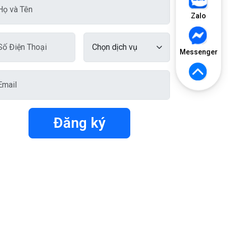
Zalo
Messenger
Đăng ký