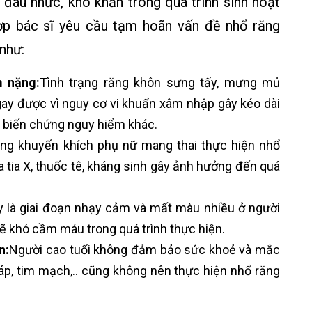
đau nhức, khó khăn trong quá trình sinh hoạt
ợp bác sĩ yêu cầu tạm hoãn vấn đề nhổ răng
 như:
m nặng:
Tình trạng răng khôn sưng tấy, mưng mủ
ay được vì nguy cơ vi khuẩn xâm nhập gây kéo dài
g biến chứng nguy hiểm khác.
ông khuyến khích phụ nữ mang thai thực hiện nhổ
 tia X, thuốc tê, kháng sinh gây ảnh hưởng đến quá
y là giai đoạn nhạy cảm và mất màu nhiều ở người
sẽ khó cầm máu trong quá trình thực hiện.
n:
Người cao tuổi không đảm bảo sức khoẻ và mắc
áp, tim mạch,.. cũng không nên thực hiện nhổ răng