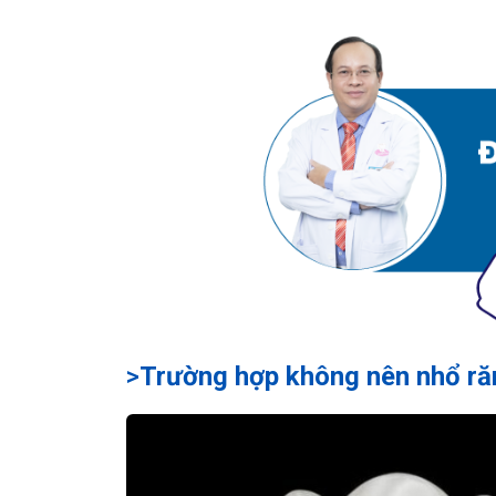
>
Trường hợp không nên nhổ ră