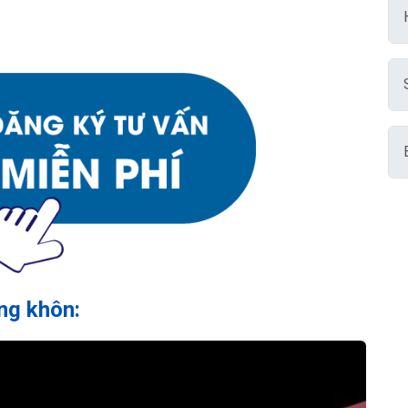
ng khôn: