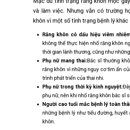
Mặc dù tình trạng răng khôn mọc gây 
và làm việc. Nhưng vẫn có trường h
khôn vì một số tình trạng bệnh lý khác
Răng khôn có dấu hiệu viêm nhiễ
không thể thực hiện nhổ răng khôn ng
thời gian lành thương, cũng như nhữn
Phụ nữ mang thai:
Bác sĩ thường kh
răng khôn vì những nguy cơ tìm ẩn của
trình phát triển của thai nhi.
Phụ nữ trong thời kỳ kinh nguyệt:
Đâ
phụ nữ, nên khi nhổ răng khôn bác sĩ 
Người cao tuổi mắc bệnh lý toàn thâ
những bệnh lý như tiểu đường, huyết 
khôn.