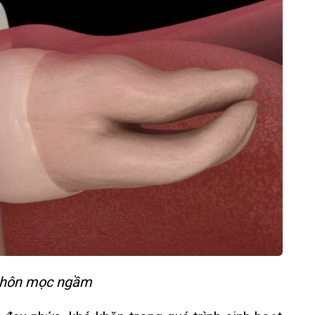
khôn mọc ngầm