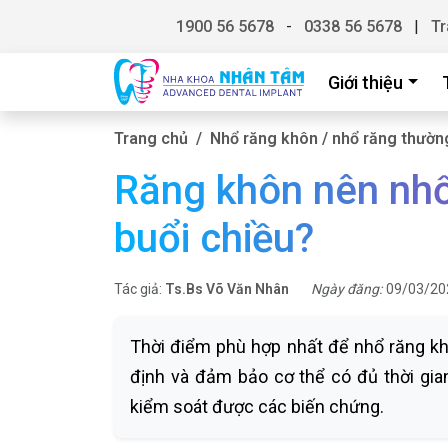
1900 56 5678
-
0338 56 5678
|
Tr
Giới thiệu
Trang chủ
Nhổ răng khôn / nhổ răng thườn
Răng khôn nên nhổ
buổi chiều?
Tác giả:
Ts.Bs Võ Văn Nhân
Ngày đăng:
09/03/20
Thời điểm phù hợp nhất để nhổ răng khô
định và đảm bảo cơ thể có đủ thời gia
kiểm soát được các biến chứng.