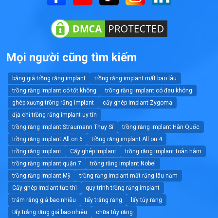
Mọi người cũng tìm kiếm
bảng giá trồng răng implant
trồng răng implant mất bao lâu
trồng răng implant có tốt không
trồng răng implant có đau không
ghép xương trồng răng implant
cấy ghép implant Zygoma
địa chỉ trồng răng implant uy tín
trồng răng implant Straumann Thụy Sĩ
trồng răng implant Hàn Quốc
trồng răng implant All on 6
trồng răng implant All on 4
trồng răng implant
Cấy ghép Implant
trồng răng implant toàn hàm
trồng răng implant quận 7
trồng răng implant Nobel
trồng răng implant Mỹ
trồng răng implant mất răng lâu năm
Cấy ghép Implant tức thì
quy trình trồng răng implant
trám răng giá bao nhiêu
tẩy trắng răng
lấy tủy răng
tẩy trắng răng giá bao nhiêu
chữa tủy răng