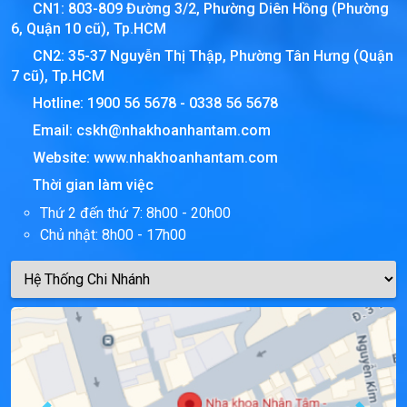
CN1: 803-809 Đường 3/2, Phường Diên Hồng (Phường
6, Quận 10 cũ), Tp.HCM
CN2: 35-37 Nguyễn Thị Thập, Phường Tân Hưng (Quận
7 cũ), Tp.HCM
Hotline:
1900 56 5678
-
0338 56 5678
Email:
cskh@nhakhoanhantam.com
Website:
www.nhakhoanhantam.com
Thời gian làm việc
Thứ 2 đến thứ 7: 8h00 - 20h00
Chủ nhật: 8h00 - 17h00