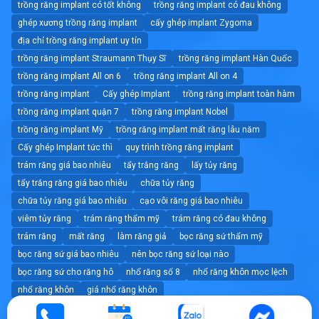
trồng răng implant có tốt không
trồng răng implant có đau không
ghép xương trồng răng implant
cấy ghép implant Zygoma
địa chỉ trồng răng implant uy tín
trồng răng implant Straumann Thụy Sĩ
trồng răng implant Hàn Quốc
trồng răng implant All on 6
trồng răng implant All on 4
trồng răng implant
Cấy ghép Implant
trồng răng implant toàn hàm
trồng răng implant quận 7
trồng răng implant Nobel
trồng răng implant Mỹ
trồng răng implant mất răng lâu năm
Cấy ghép Implant tức thì
quy trình trồng răng implant
trám răng giá bao nhiêu
tẩy trắng răng
lấy tủy răng
tẩy trắng răng giá bao nhiêu
chữa tủy răng
chữa tủy răng giá bao nhiêu
cạo vôi răng giá bao nhiêu
viêm tủy răng
trám răng thẩm mỹ
trám răng có đau không
trám răng
mất răng
làm răng giả
bọc răng sứ thẩm mỹ
bọc răng sứ giá bao nhiêu
nên bọc răng sứ loại nào
bọc răng sứ cho răng hô
nhổ răng số 8
nhổ răng khôn mọc lệch
nhổ răng khôn
giá nhổ răng khôn
nhổ răng không đau tốt nhất tphcm
nhổ răng