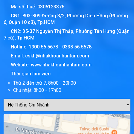
Mã số thuế:
0306123376
CN1: 803-809 Đường 3/2, Phường Diên Hồng (Phường
6, Quận 10 cũ), Tp.HCM
CN2: 35-37 Nguyễn Thị Thập, Phường Tân Hưng (Quận
7 cũ), Tp.HCM
Hotline:
1900 56 5678
-
0338 56 5678
Email:
cskh@nhakhoanhantam.com
Website:
www.nhakhoanhantam.com
Thời gian làm việc
Thứ 2 đến thứ 7: 8h00 - 20h00
Chủ nhật: 8h00 - 17h00