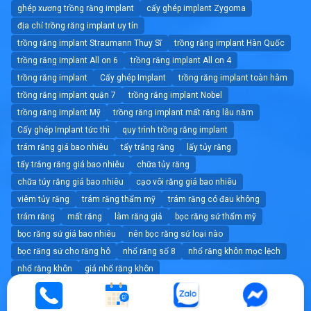
ghép xương trồng răng implant
cấy ghép implant Zygoma
địa chỉ trồng răng implant uy tín
trồng răng implant Straumann Thụy Sĩ
trồng răng implant Hàn Quốc
trồng răng implant All on 6
trồng răng implant All on 4
trồng răng implant
Cấy ghép Implant
trồng răng implant toàn hàm
trồng răng implant quận 7
trồng răng implant Nobel
trồng răng implant Mỹ
trồng răng implant mất răng lâu năm
Cấy ghép Implant tức thì
quy trình trồng răng implant
trám răng giá bao nhiêu
tẩy trắng răng
lấy tủy răng
tẩy trắng răng giá bao nhiêu
chữa tủy răng
chữa tủy răng giá bao nhiêu
cạo vôi răng giá bao nhiêu
viêm tủy răng
trám răng thẩm mỹ
trám răng có đau không
trám răng
mất răng
làm răng giả
bọc răng sứ thẩm mỹ
bọc răng sứ giá bao nhiêu
nên bọc răng sứ loại nào
bọc răng sứ cho răng hô
nhổ răng số 8
nhổ răng khôn mọc lệch
nhổ răng khôn
giá nhổ răng khôn
nhổ răng không đau tốt nhất tphcm
nhổ răng
dán sứ veneer giá bao nhiêu
dán sứ veneer