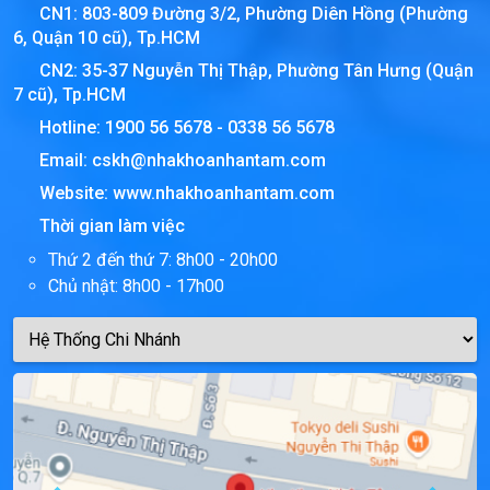
CN1: 803-809 Đường 3/2, Phường Diên Hồng (Phường
6, Quận 10 cũ), Tp.HCM
CN2: 35-37 Nguyễn Thị Thập, Phường Tân Hưng (Quận
7 cũ), Tp.HCM
Hotline:
1900 56 5678
-
0338 56 5678
Email:
cskh@nhakhoanhantam.com
Website:
www.nhakhoanhantam.com
Thời gian làm việc
Thứ 2 đến thứ 7: 8h00 - 20h00
Chủ nhật: 8h00 - 17h00