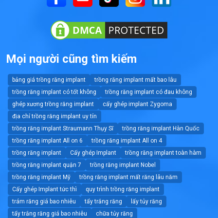
Mọi người cũng tìm kiếm
bảng giá trồng răng implant
trồng răng implant mất bao lâu
trồng răng implant có tốt không
trồng răng implant có đau không
ghép xương trồng răng implant
cấy ghép implant Zygoma
địa chỉ trồng răng implant uy tín
trồng răng implant Straumann Thụy Sĩ
trồng răng implant Hàn Quốc
trồng răng implant All on 6
trồng răng implant All on 4
trồng răng implant
Cấy ghép Implant
trồng răng implant toàn hàm
trồng răng implant quận 7
trồng răng implant Nobel
trồng răng implant Mỹ
trồng răng implant mất răng lâu năm
Cấy ghép Implant tức thì
quy trình trồng răng implant
trám răng giá bao nhiêu
tẩy trắng răng
lấy tủy răng
tẩy trắng răng giá bao nhiêu
chữa tủy răng