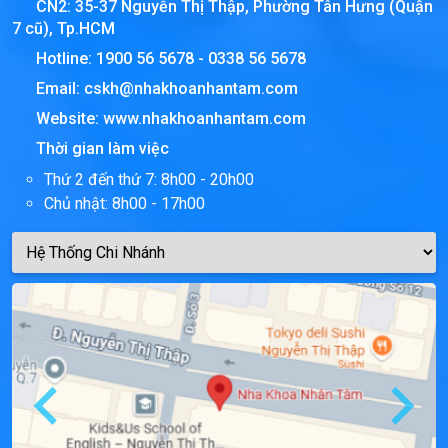
CN2: 35-37 Nguyễn Thị Thập, Phường Tân Hưng (Quận
7 cũ), Tp.HCM
Hotline:
1900 56 5678
-
0338 56 5678
Email:
cskh@nhakhoanhantam.com
Website:
www.nhakhoanhantam.com
Thời gian làm việc
Thứ 2 đến thứ 7: 8h00 - 20h00
Chủ nhật: 8h00 - 17h00