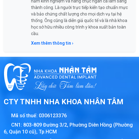
năm kinh nghiệm và hàng chục ngàn ca lâm sàng
thành công. Là người trực tiếp kiến tạo chuẩn mực
và bảo chứng chất lượng cho mọi dịch vụ tại hệ
thống. Ông cũng là diễn giả quốc tế và là nhà khoa
học sở hữu nhiều công trình y khoa xuất bản toàn
cầu.
Xem thêm thông tin ›
CTY TNHH NHA KHOA NHÂN TÂM
Mã số thuế:
0306123376
CN1: 803-809 Đường 3/2, Phường Diên Hồng (Phường
6, Quận 10 cũ), Tp.HCM