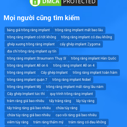
Mọi người cũng tìm kiếm
bảng giá trồng răng implant
trồng răng implant mất bao lâu
trồng răng implant có tốt không
trồng răng implant có đau không
ghép xương trồng răng implant
cấy ghép implant Zygoma
địa chỉ trồng răng implant uy tín
trồng răng implant Straumann Thụy Sĩ
trồng răng implant Hàn Quốc
trồng răng implant All on 6
trồng răng implant All on 4
trồng răng implant
Cấy ghép Implant
trồng răng implant toàn hàm
trồng răng implant quận 7
trồng răng implant Nobel
trồng răng implant Mỹ
trồng răng implant mất răng lâu năm
Cấy ghép Implant tức thì
quy trình trồng răng implant
trám răng giá bao nhiêu
tẩy trắng răng
lấy tủy răng
tẩy trắng răng giá bao nhiêu
chữa tủy răng
chữa tủy răng giá bao nhiêu
cạo vôi răng giá bao nhiêu
viêm tủy răng
trám răng thẩm mỹ
trám răng có đau không