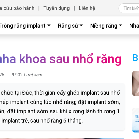
a cứu bảo hành
|
Tuyển dụng
|
Liên hệ
Trồng răng implant
Răng sứ
Niềng răng
Nha
nha khoa sau nhổ răng
B
25
9.902
Lượt xem
chức tại Đức, thời gian cấy ghép implant sau nhổ
ghép implant cùng lúc nhổ răng; đặt implant sớm,
ần; đặt implant sớm sau khi xương lành thương 1
 implant trễ, sau nhổ răng 6 tháng.