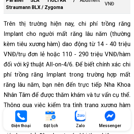
Parallel SLA TiULTRA /
Abutment
VNĐ
Straumann BLX / Zygoma
Trên thị trường hiện nay, chi phí trồng răng
Implant cho người mất răng lâu năm (thường
kèm tiêu xương hàm) dao động từ 14 - 40 triệu
VNĐ/trụ đơn lẻ hoặc 110 - 290 triệu VNĐ/hàm
đối với kỹ thuật All-on-4/6. Để biết chính xác chi
phí trồng răng Implant trong trường hợp mất
răng lâu năm, bạn nên đến trực tiếp Nha Khoa
Nhân Tâm để được thăm khám và tư vấn cụ thể.
Thông qua việc kiểm tra tình trạng xương hàm
và sức khỏe răng miệng, bác sĩ sẽ đưa ra kế
hoạch điều trị phù hợp cùng mức chi phí rõ ràng,
Điện thoại
Đặt lịch
Zalo
Messenger