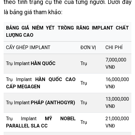
theo tình trạng cụ thể của từng người. Dưới đây
là bảng giá tham khảo:
BẢNG GIÁ NIÊM YẾT TRỒNG RĂNG IMPLANT CHẤT
LƯỢNG CAO
CẤY GHÉP IMPLANT
ĐƠN VỊ
CHI PHÍ
7,000,000
Trụ Implant
HÀN QUỐC
Trụ
VNĐ
Trụ Implant
HÀN QUỐC CAO
16,000,000
Trụ
CẤP MEGAGEN
VNĐ
13,000,000
Trụ Implant
PHÁP (ANTHOGYR)
Trụ
VNĐ
Trụ Implant
MỸ NOBEL
21,000,000
Trụ
PARALLEL SLA CC
VNĐ