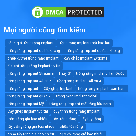
Mọi người cũng tìm kiếm
bảng giá trồng răng implant
trồng răng implant mất bao lâu
trồng răng implant có tốt không
trồng răng implant có đau không
ghép xương trồng răng implant
cấy ghép implant Zygoma
địa chỉ trồng răng implant uy tín
trồng răng implant Straumann Thụy Sĩ
trồng răng implant Hàn Quốc
trồng răng implant All on 6
trồng răng implant All on 4
trồng răng implant
Cấy ghép Implant
trồng răng implant toàn hàm
trồng răng implant quận 7
trồng răng implant Nobel
trồng răng implant Mỹ
trồng răng implant mất răng lâu năm
Cấy ghép Implant tức thì
quy trình trồng răng implant
trám răng giá bao nhiêu
tẩy trắng răng
lấy tủy răng
tẩy trắng răng giá bao nhiêu
chữa tủy răng
chữa tủy răng giá bao nhiêu
cạo vôi răng giá bao nhiêu