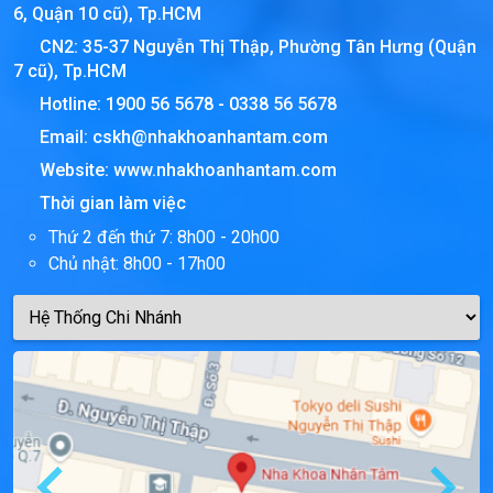
6, Quận 10 cũ), Tp.HCM
CN2: 35-37 Nguyễn Thị Thập, Phường Tân Hưng (Quận
7 cũ), Tp.HCM
Hotline:
1900 56 5678
-
0338 56 5678
Email:
cskh@nhakhoanhantam.com
Website:
www.nhakhoanhantam.com
Thời gian làm việc
Thứ 2 đến thứ 7: 8h00 - 20h00
Chủ nhật: 8h00 - 17h00