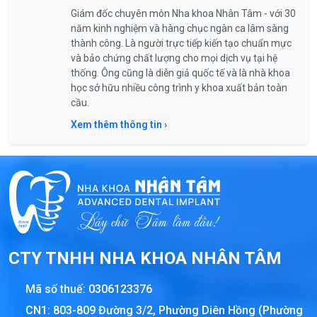
Giám đốc chuyên môn Nha khoa Nhân Tâm - với 30
năm kinh nghiệm và hàng chục ngàn ca lâm sàng
thành công. Là người trực tiếp kiến tạo chuẩn mực
và bảo chứng chất lượng cho mọi dịch vụ tại hệ
thống. Ông cũng là diễn giả quốc tế và là nhà khoa
học sở hữu nhiều công trình y khoa xuất bản toàn
cầu.
Xem thêm thông tin ›
CTY TNHH NHA KHOA NHÂN TÂM
Mã số thuế:
0306123376
CN1: 803-809 Đường 3/2, Phường Diên Hồng (Phường