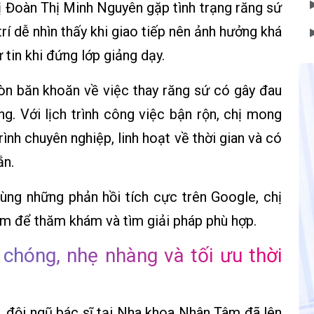
 Đoàn Thị Minh Nguyên gặp tình trạng răng sứ
 trí dễ nhìn thấy khi giao tiếp nên ảnh hưởng khá
tin khi đứng lớp giảng dạy.
còn băn khoăn về việc thay răng sứ có gây đau
ng. Với lịch trình công việc bận rộn, chị mong
nh chuyên nghiệp, linh hoạt về thời gian và có
ắn.
cùng những phản hồi tích cực trên Google, chị
m để thăm khám và tìm giải pháp phù hợp.
 chóng, nhẹ nhàng và tối ưu thời
g, đội ngũ bác sĩ tại Nha khoa Nhân Tâm đã lên