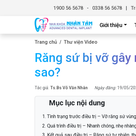
1900 56 5678
-
0338 56 5678
|
Tr
Giới thiệu
Trang chủ
Thư viện Video
Răng sứ bị vỡ gây
sao?
Tác giả:
Ts.Bs Võ Văn Nhân
Ngày đăng:
19/05/20
Mục lục nội dung
Tình trạng trước điều trị – Vỡ răng sứ vùn
Quá trình điều trị – Nhanh chóng, nhẹ nhàn
Kết quả sau điều trị – Răng sứ tự nhiên, t