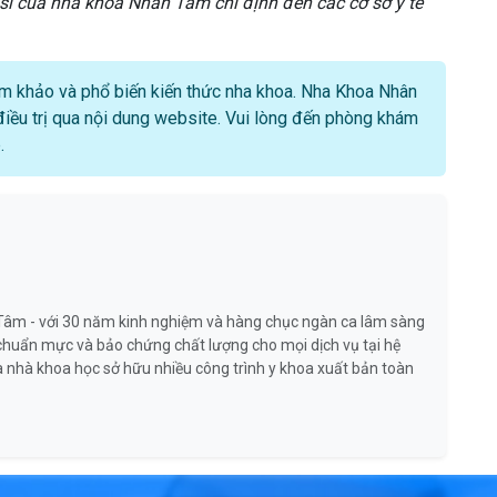
sĩ của nha khoa Nhân Tâm chỉ định đến các cơ sở y tế
ham khảo và phổ biến kiến thức nha khoa. Nha Khoa Nhân
ều trị qua nội dung website. Vui lòng đến phòng khám
.
âm - với 30 năm kinh nghiệm và hàng chục ngàn ca lâm sàng
o chuẩn mực và bảo chứng chất lượng cho mọi dịch vụ tại hệ
là nhà khoa học sở hữu nhiều công trình y khoa xuất bản toàn