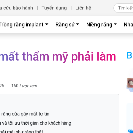
a cứu bảo hành
|
Tuyển dụng
|
Liên hệ
Trồng răng implant
Răng sứ
Niềng răng
Nha
 mất thẩm mỹ phải làm
B
26
160
Lượt xem
g răng cửa gây mất tự tin
g và tối ưu thời gian cho khách hàng
hoải mái như răng thật