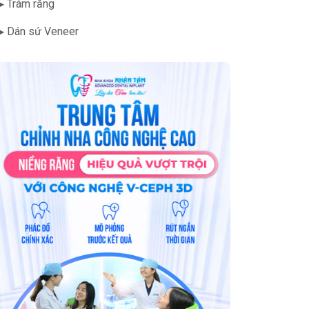
▶ Trám răng
▶ Dán sứ Veneer