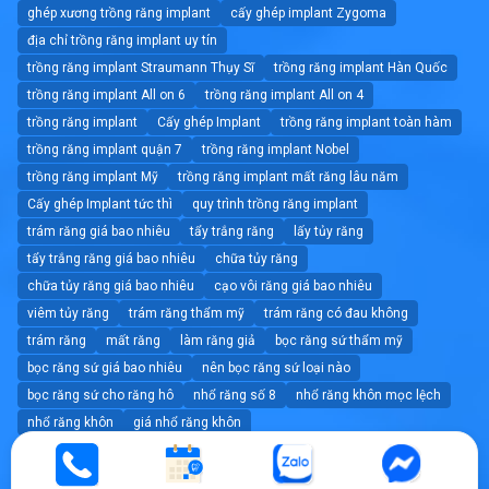
ghép xương trồng răng implant
cấy ghép implant Zygoma
địa chỉ trồng răng implant uy tín
trồng răng implant Straumann Thụy Sĩ
trồng răng implant Hàn Quốc
trồng răng implant All on 6
trồng răng implant All on 4
trồng răng implant
Cấy ghép Implant
trồng răng implant toàn hàm
trồng răng implant quận 7
trồng răng implant Nobel
trồng răng implant Mỹ
trồng răng implant mất răng lâu năm
Cấy ghép Implant tức thì
quy trình trồng răng implant
trám răng giá bao nhiêu
tẩy trắng răng
lấy tủy răng
tẩy trắng răng giá bao nhiêu
chữa tủy răng
chữa tủy răng giá bao nhiêu
cạo vôi răng giá bao nhiêu
viêm tủy răng
trám răng thẩm mỹ
trám răng có đau không
trám răng
mất răng
làm răng giả
bọc răng sứ thẩm mỹ
bọc răng sứ giá bao nhiêu
nên bọc răng sứ loại nào
bọc răng sứ cho răng hô
nhổ răng số 8
nhổ răng khôn mọc lệch
nhổ răng khôn
giá nhổ răng khôn
nhổ răng không đau tốt nhất tphcm
nhổ răng
dán sứ veneer giá bao nhiêu
dán sứ veneer