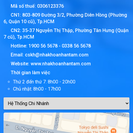
Mã số thuế:
0306123376
CN1: 803-809 Đường 3/2, Phường Diên Hồng (Phường
6, Quận 10 cũ), Tp.HCM
CN2: 35-37 Nguyễn Thị Thập, Phường Tân Hưng (Quận
7 cũ), Tp.HCM
Hotline:
1900 56 5678
-
0338 56 5678
Email:
cskh@nhakhoanhantam.com
Website:
www.nhakhoanhantam.com
Thời gian làm việc
Thứ 2 đến thứ 7: 8h00 - 20h00
Chủ nhật: 8h00 - 17h00