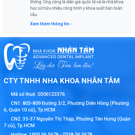
thống. Ông cũng là diễn giả quốc tế và là nhà khoa
học sở hữu nhiều công trình y khoa xuất bản toàn
cầu.
Xem thêm thông tin ›
CTY TNHH NHA KHOA NHÂN TÂM
Mã số thuế:
0306123376
CN1: 803-809 Đường 3/2, Phường Diên Hồng (Phường
6, Quận 10 cũ), Tp.HCM
CN2: 35-37 Nguyễn Thị Thập, Phường Tân Hưng (Quận
7 cũ), Tp.HCM
Hotline:
1900 56 5678
-
0338 56 5678