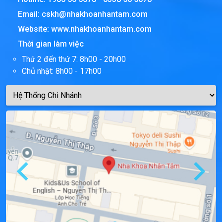
Email:
cskh@nhakhoanhantam.com
Website:
www.nhakhoanhantam.com
Thời gian làm việc
Thứ 2 đến thứ 7: 8h00 - 20h00
Chủ nhật: 8h00 - 17h00