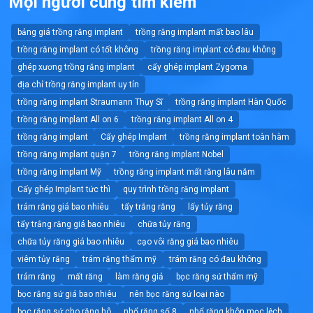
Mọi người cũng tìm kiếm
bảng giá trồng răng implant
trồng răng implant mất bao lâu
trồng răng implant có tốt không
trồng răng implant có đau không
ghép xương trồng răng implant
cấy ghép implant Zygoma
địa chỉ trồng răng implant uy tín
trồng răng implant Straumann Thụy Sĩ
trồng răng implant Hàn Quốc
trồng răng implant All on 6
trồng răng implant All on 4
trồng răng implant
Cấy ghép Implant
trồng răng implant toàn hàm
trồng răng implant quận 7
trồng răng implant Nobel
trồng răng implant Mỹ
trồng răng implant mất răng lâu năm
Cấy ghép Implant tức thì
quy trình trồng răng implant
trám răng giá bao nhiêu
tẩy trắng răng
lấy tủy răng
tẩy trắng răng giá bao nhiêu
chữa tủy răng
chữa tủy răng giá bao nhiêu
cạo vôi răng giá bao nhiêu
viêm tủy răng
trám răng thẩm mỹ
trám răng có đau không
trám răng
mất răng
làm răng giả
bọc răng sứ thẩm mỹ
bọc răng sứ giá bao nhiêu
nên bọc răng sứ loại nào
bọc răng sứ cho răng hô
nhổ răng số 8
nhổ răng khôn mọc lệch