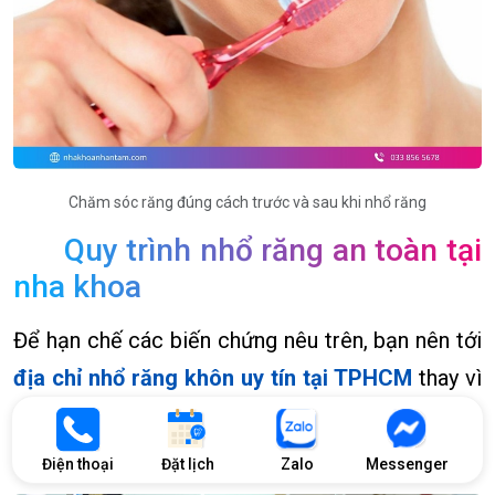
Chăm sóc răng đúng cách trước và sau khi nhổ răng
Quy trình nhổ răng an toàn tại
nha khoa
Để hạn chế các biến chứng nêu trên, bạn nên tới
địa chỉ nhổ răng khôn uy tín tại TPHCM
thay vì
tự thực hiện tại nhà. Quy trình nhổ răng đạt
chuẩn tại nha khoa gồm các bước sau:
Điện thoại
Đặt lịch
Zalo
Messenger