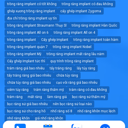
trồng răng implant có tốt không
trồng răng implant có đau không
ghép xương trồng răng implant
cấy ghép implant Zygoma
địa chỉ trồng răng implant uy tín
trồng răng implant Straumann Thụy Sĩ
trồng răng implant Hàn Quốc
trồng răng implant All on 6
trồng răng implant All on 4
trồng răng implant
Cấy ghép Implant
trồng răng implant toàn hàm
trồng răng implant quận 7
trồng răng implant Nobel
trồng răng implant Mỹ
trồng răng implant mất răng lâu năm
Cấy ghép Implant tức thì
quy trình trồng răng implant
trám răng giá bao nhiêu
tẩy trắng răng
lấy tủy răng
tẩy trắng răng giá bao nhiêu
chữa tủy răng
chữa tủy răng giá bao nhiêu
cạo vôi răng giá bao nhiêu
viêm tủy răng
trám răng thẩm mỹ
trám răng có đau không
trám răng
mất răng
làm răng giả
bọc răng sứ thẩm mỹ
bọc răng sứ giá bao nhiêu
nên bọc răng sứ loại nào
bọc răng sứ cho răng hô
nhổ răng số 8
nhổ răng khôn mọc lệch
nhổ răng khôn
giá nhổ răng khôn
nhổ răng không đau tốt nhất tphcm
nhổ răng